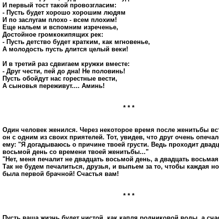
И первый тост такой провозгласим:
- Пусть будет хорошо хорошим людям
И по заслугам плохо - всем плохим!
Еще нальем и вспомним изреченье,
Достойное громкокипящих рек:
- Пусть детство будет кратким, как мгновенье,
А молодость пусть длится целый веки!
И в третий раз сдвигаем кружки вместе:
- Друг чести, пей до дна! Не половинь!
Пусть обойдут нас горестные вести,
А сыновья переживут.... Аминь!
* * *
Один человек женился. Через некоторое время после женитьбы вс
он с одним из своих приятелей. Тот, увидев, что друг очень опечал
ему: "Я догадываюсь о причине твоей грусти. Ведь проходит двад
восьмой день со времени твоей женитьбы..."
"Нет, меня печалит не двадцать восьмой день, а двадцать восьмая 
Так не будем печалиться, друзья, и выпьем за то, чтобы каждая н
была первой брачной! Счастья вам!
* * *
Пусть ваша жизнь будет чистой, как капля родниковой воды, а сча