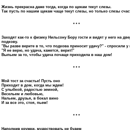
Жизнь прекрасна даже тогда, когда по щекам текут слезы.
Так пусть по нашим щекам чаще текут слезы, но только слезы счас
* * *
Заходят как-то к физику Hильсону Бору гости и видят у него на дв
подкову.
"Вы разве верите в то, что подкова приносит удачу?" - спросили у 
"Я не верю, но удача, кажется, верит!"
Выпьем за то, чтобы удача почаще приходила в наш дом!
* * *
Мой тост за счастье! Пусть оно
Приходит в дом, когда мы ждем!
С улыбкой, радостью земной,
Весельем и любовью,
Нальем, друзья, в бокал вино
И за все это, стоя, пьем!
* * *
Наполнив кружки, мудрствовать не будем