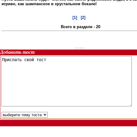
игриво, как шампанское в хрустальном бокале!
[1]
[2]
Всего в разделе - 20
::
:: ::
::
Добавить тост