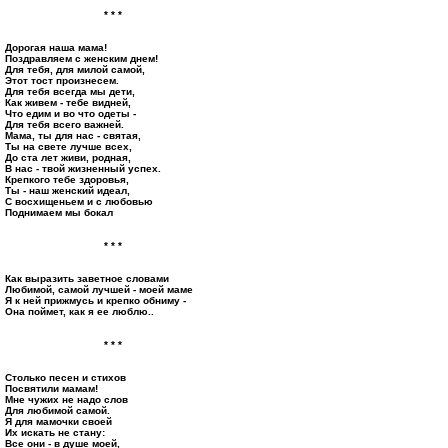
* * *
Дорогая наша мама!
Поздравляем с женским днем!
Для тебя, для милой самой,
Этот тост произнесем.
Для тебя всегда мы дети,
Как живем - тебе видней,
Что едим и во что одеты -
Для тебя всего важней.
Мама, ты для нас - святая,
Ты на свете лучше всех,
До ста лет живи, родная,
В нас - твой жизненный успех.
Крепкого тебе здоровья,
Ты - наш женский идеал,
С восхищеньем и с любовью
Поднимаем мы бокал
* * *
Как выразить заветное словами
Любимой, самой лучшей - моей маме
Я к ней прижмусь и крепко обниму -
Она поймет, как я ее люблю..
* * *
Столько песен и стихов
Посвятили мамам!
Мне чужих не надо слов
Для любимой самой.
Я для мамочки своей
Их искать не стану:
Все они - в душе моей,