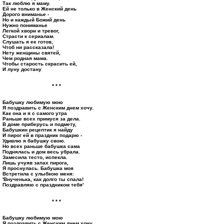
Так люблю я маму.
Ей не только в Женский день
Дорого вниманье -
Но и каждый Божий день
Нужно пониманье
Легкой хвори и тревог,
Страсти к сериалам.
Слушать я ее готов,
Чтоб ни рассказала!
Нету женщины святей,
Чем родная мама.
Чтобы старость скрасить ей,
И луну достану
* * *
Бабушку любимую мою
Я поздравить с Женским днем хочу.
Как она и я с самого утра
Раньше всех примуся за дела.
В доме приберусь и подмету,
Бабушкин рецептик я найду
И пирог ей в праздник подарю -
Удивлю я бабушку свою.
Но всех раньше бабушка сама
Поднялась и дом весь убрала.
Замесила тесто, испекла.
Лишь учуяв запах пирога,
Я проснулась. Бабушка моя
Встретила с улыбкою меня:
'Внученька, как долго ты спала!
Поздравляю с праздником тебя'
* * *
Бабушку любимую мою
Я поздравить с Женским днем хочу