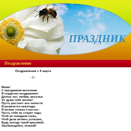
ПРАЗДНИК
Поздравления
Поздравления с 8 марта
- 1 -
Мама!
С праздником весенним
Я сердечно поздравляю!
Долгих лет, любви, веселья
От души тебе желаю!
Пусть растают все напасти
И развеются невзгоды.
Я желаю только счастья -
Пусть тебя не старят годы.
Чтоб не покидали силы,
Чтоб дела велись успешно,
Будь всегда такой красивой,
Улыбающейся, нежной!