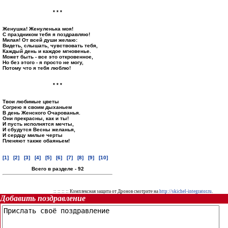
* * *
Женушка! Женуленька моя!
С праздником тебя я поздравляю!
Милая! От всей души желаю:
Видеть, слышать, чувствовать тебя,
Каждый день и каждое мгновенье.
Может быть - все это откровенное,
Но без этого - я просто не могу,
Потому что я тебя люблю!
* * *
Твои любимые цветы
Согрею я своим дыханьем
В день Женского Очарованья.
Они прекрасны, как и ты!
И пусть исполнятся мечты,
И сбудутся Весны желанья,
И сердцу милые черты
Пленяют также обаяньем!
[1]
[2]
[3]
[4]
[5]
[6]
[7]
[8]
[9]
[10]
Всего в разделе - 92
::
:: ::
:: Комплексная защита от Дронов смотрите на
http://skichel-integrator.ru
.
Добавить поздравление