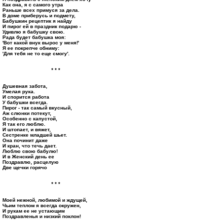
Как она, я с самого утра
Раньше всех примуся за дела.
В доме приберусь и подмету,
Бабушкин рецептик я найду
И пирог ей в праздник подарю -
Удивлю я бабушку свою.
Рада будет бабушка моя:
'Вот какой внук вырос у меня!'
Я ее покрепче обниму:
'Для тебя не то еще смогу'.
* * *
Душевная забота,
Умелая рука.
И спорится работа
У бабушки всегда.
Пирог - так самый вкусный,
Аж слюнки потекут,
Особенно с капустой,
Я так его люблю.
И штопает, и вяжет,
Сестренке младшей шьет.
Она починит даже
И кран, что течь дает.
Люблю свою бабулю!
И в Женский день ее
Поздравлю, расцелую
Две щечки горячо
* * *
Моей нежной, любимой и ждущей,
Чьим теплом я всегда окружен,
И рукам ее не устающим
Поздравленья и низкий поклон!