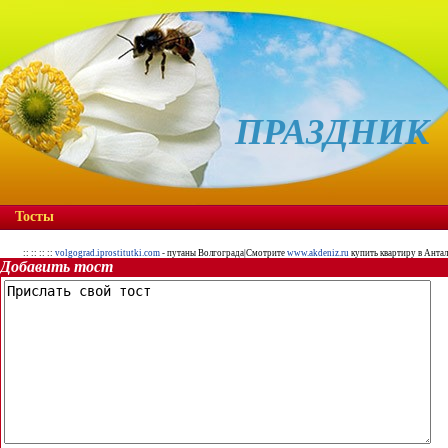
ПРАЗДНИК
Тосты
::
:: ::
::
volgograd.iprostitutki.com
- путаны Волгограда|Смотрите
www.akdeniz.ru
купить квартиру в Антал
Добавить тост