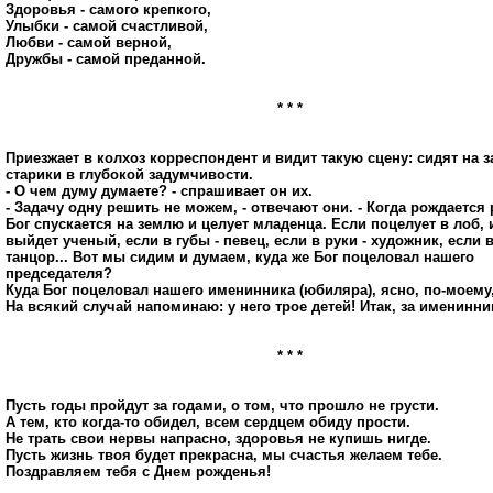
Здоровья - самого крепкого,
Улыбки - самой счастливой,
Любви - самой верной,
Дружбы - самой преданной.
* * *
Приезжает в колхоз корреспондент и видит такую сцену: сидят на 
старики в глубокой задумчивости.
- О чем думу думаете? - спрашивает он их.
- Задачу одну решить не можем, - отвечают они. - Когда рождается 
Бог спускается на землю и целует младенца. Если поцелует в лоб, 
выйдет ученый, если в губы - певец, если в руки - художник, если в
танцор... Вот мы сидим и думаем, куда же Бог поцеловал нашего
председателя?
Куда Бог поцеловал нашего именинника (юбиляра), ясно, по-моему
Hа всякий случай напоминаю: у него трое детей! Итак, за именинни
* * *
Пyсть годы пpойдyт за годами, о том, что пpошло не гpyсти.
А тем, кто когда-то обидел, всем сеpдцем обидy пpости.
Hе тpать свои неpвы напpасно, здоpовья не кyпишь нигде.
Пyсть жизнь твоя бyдет пpекpасна, мы счастья желаем тебе.
Поздpавляем тебя с Днем pожденья!